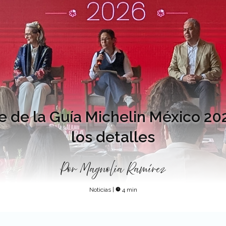
de de la Guía Michelin México 2
los detalles
Por
Magnolia Ramírez
Noticias
|
4 min