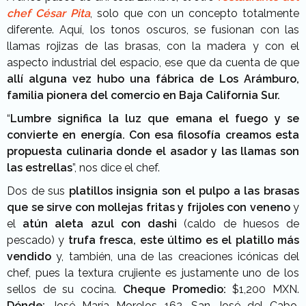
chef César Pita
, solo que con un concepto totalmente
diferente. Aquí, los tonos oscuros, se fusionan con las
llamas rojizas de las brasas, con la madera y con el
aspecto industrial del espacio, ese que da cuenta de que
allí alguna vez hubo una fábrica de Los Arámburo,
familia pionera del comercio en Baja California Sur.
“
Lumbre significa la luz que emana el fuego y se
convierte en energía.
Con esa filosofía creamos esta
propuesta culinaria donde el asador y las llamas son
las estrellas
”, nos dice el chef.
Dos de sus
platillos insignia son el pulpo a las brasas
que se sirve con mollejas fritas y frijoles con veneno
y
el
atún aleta azul con dashi
(caldo de huesos de
pescado) y
trufa fresca, este último es el platillo más
vendido
y, también, una de las creaciones icónicas del
chef, pues la textura crujiente es justamente uno de los
sellos de su cocina.
Cheque Promedio:
$1,200 MXN.
Dónde:
José María Morelos 162, San José del Cabo.