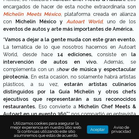
encargados de hacer de esta noche extraordinaria son
Michelin Meets México
, plataforma creada en alianza
con
Michelin México y
Autoart World
, uno de los
eventos de autos y arte más importantes de América.
“
Vamos a dejar a la gente muda con este gran evento.
La temática de lo que nosotros hacemos en Autoart
World, desde hace
14 ediciones,
consiste en
la
intervención de autos en vivo.
Además, se
complementa con un
s
how
de música y espectacular
pirotecnia.
En esta ocasión, no solamente habrá artistas
plásticos, a su vez,
estarán artistas culinarios
distinguidos por la Guía Michelin
y otros chefs
ejecutivos que representarán a sus reconocidos
restaurantes.
Eso convierte a
Michelin Chef Meets &
Autoart en un evento 360°
.”, nos compartió en entrevista
Charly Meier
, CEO de Autoart World.
Utilizamos cookies para asegurar la
mejor experiencia en nuestro sitio web.
Aviso de
Aceptar
Si continúas utilizando este sitio
privacidad
asumiremos que estás de acuerdo.