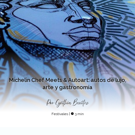
Michelin Chef Meets & Autoart: autos de lujo,
arte y gastronomía
Por
Cynthia Benítez
Festivales
|
3 min