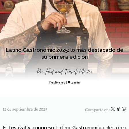
Latino Gastronomic 2025: lo más destacado de
su primera edición
Por
Food and Travel México
Festivales
|
4 min
12 de septiembre de 2025
Comparte en:
El
festival y congreso Latino Gastronomic
celebró en