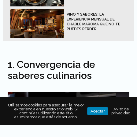
VINO Y SABORES: LA
EXPERIENCIA MENSUAL DE
CHABLÉ MAROMA QUE NO TE
PUEDES PERDER
1. Convergencia de
saberes culinarios
Utilizamos cookies para asegurar la mejor
experiencia en nuestro sitio web. Si
Aviso de
Aceptar
continúas utilizando este sitio
privacidad
asumiremos que estás de acuerdo.