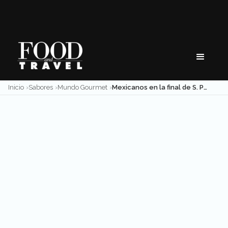
Skip
to
content
Inicio
Sabores
Mundo Gourmet
Mexicanos en la final de S. Pellegrino Young Chef 2022