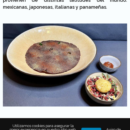
provienen de distintas latitudes del mundo:
mexicanas, japonesas, italianas y panameñas
.
Mientras que
Erick Alfredo Bautista
, del restaurante
Utilizamos cookies para asegurar la
mejor experiencia en nuestro sitio web.
Aviso de