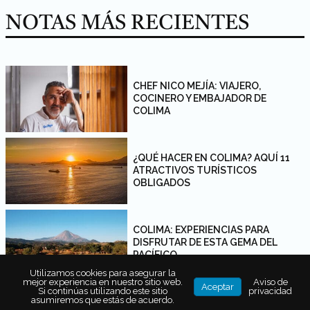
NOTAS MÁS RECIENTES
CHEF NICO MEJÍA: VIAJERO,
COCINERO Y EMBAJADOR DE
COLIMA
¿QUÉ HACER EN COLIMA? AQUÍ 11
ATRACTIVOS TURÍSTICOS
OBLIGADOS
COLIMA: EXPERIENCIAS PARA
DISFRUTAR DE ESTA GEMA DEL
PACÍFICO
Utilizamos cookies para asegurar la
mejor experiencia en nuestro sitio web.
Aviso de
Aceptar
Si continúas utilizando este sitio
privacidad
asumiremos que estás de acuerdo.
APERTURAS DE RESTAURANTES EN