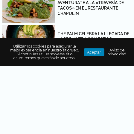
AVENTÚRATE A LA «TRAVESÍA DE
TACOS» EN EL RESTAURANTE
CHAPULÍN
THE PALM CELEBRA LA LLEGADA DE
LA PRIMAVERA CON ESTOS
PLATILLOS
Utilizamos cookies para asegurar la
mejor experiencia en nuestro sitio web.
Aviso de
Aceptar
Si continúas utilizando este sitio
privacidad
asumiremos que estás de acuerdo.
CHEF JOSEFINA LÓPEZ MENDEZ:
SEGUIR UNA PASIÓN
PRESIDENTE INTERCONTINENTAL
MEXICO CITY: ARTE, DESCANSO Y
LUJO
CINCO PLATOS DE ESTRENO EN THE
PALM