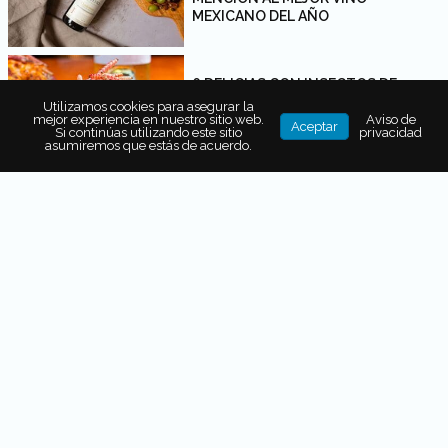
MEXICANO DEL AÑO
6 DELICIAS CON INSECTOS DE
NUESTRA CENA BICHOS AL PLATO
Utilizamos cookies para asegurar la
mejor experiencia en nuestro sitio web.
Aviso de
Aceptar
Si continúas utilizando este sitio
privacidad
asumiremos que estás de acuerdo.
¿CÓMO ES EL CONSUMO DE VINO
EN MÉXICO? ESTE ESTUDIO LO
REVELA
VINO MEXICANO LLEGA AL TOP 10
DEL CONCOURS MONDIAL DE
BRUXELLES
TARTA DE CHOCOLATE