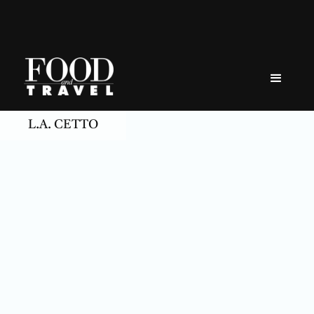
Skip
to
content
L.A. CETTO