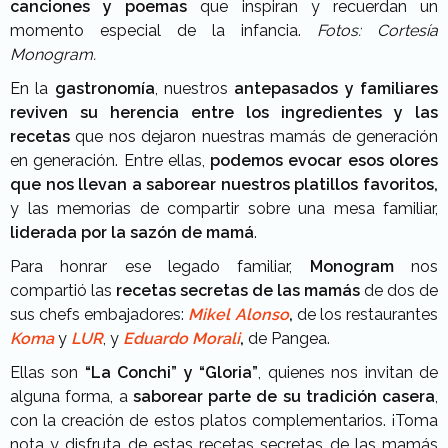
canciones y poemas
que inspiran y recuerdan un
momento especial de la infancia.
Fotos: Cortesía
Monogram.
En la
gastronomía
, nuestros
antepasados y familiares
reviven su herencia
entre los ingredientes y las
recetas
que nos dejaron nuestras mamás de generación
en generación. Entre ellas,
podemos evocar esos olores
que nos llevan a saborear nuestros platillos favoritos,
y las memorias de compartir sobre una mesa familiar,
liderada por la sazón de mamá
.
Para honrar ese legado familiar,
Monogram
nos
compartió las
recetas secretas de las mamás
de dos de
sus chefs embajadores:
Mikel Alonso
,
de los restaurantes
Koma
y
LUR
, y
Eduardo Morali
,
de Pangea.
Ellas son
“La Conchi” y “Gloria”
, quienes nos invitan de
alguna forma, a
saborear parte de su tradición casera
,
con la creación de estos platos complementarios. ¡Toma
nota y disfruta de estas recetas secretas de las mamás