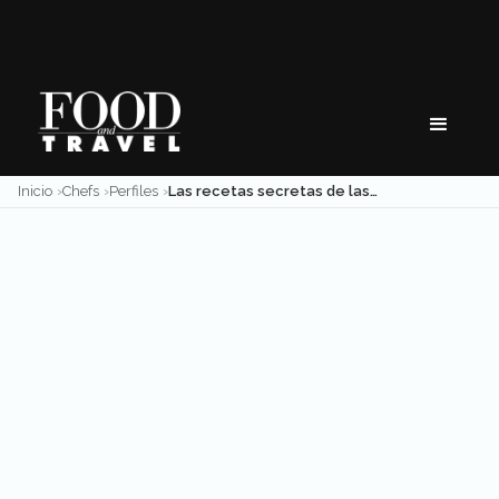
Skip
to
content
Inicio
Chefs
Perfiles
Las recetas secretas de las mamás de los chefs