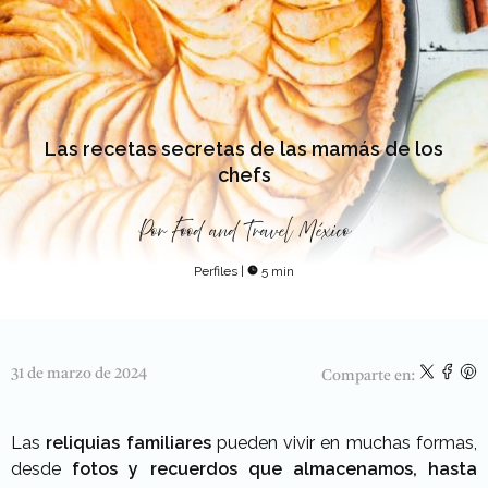
Las recetas secretas de las mamás de los
chefs
Por
Food and Travel México
Perfiles
|
5 min
31 de marzo de 2024
Comparte en:
Las
reliquias familiares
pueden vivir en muchas formas,
desde
fotos y recuerdos que almacenamos, hasta