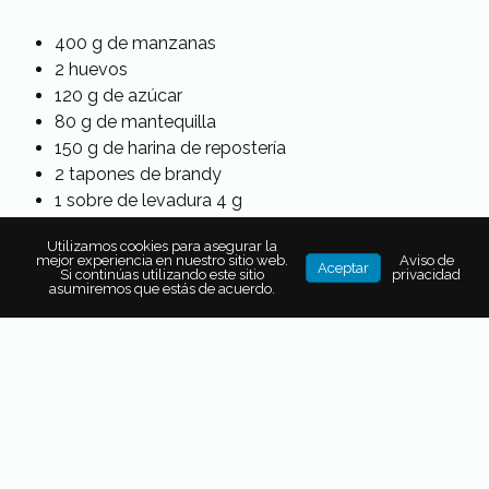
400 g de manzanas
2 huevos
120 g de azúcar
80 g de mantequilla
150 g de harina de repostería
2 tapones de brandy
1 sobre de levadura 4 g
Mermelada de melocotón
Utilizamos cookies para asegurar la
mejor experiencia en nuestro sitio web.
Aviso de
Aceptar
Si continúas utilizando este sitio
privacidad
asumiremos que estás de acuerdo.
Preparación
Horno: MONOGRAM Trivection
Se baten los huevos. Se añade el azúcar y se vuelve