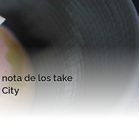
 nota de los take
 City