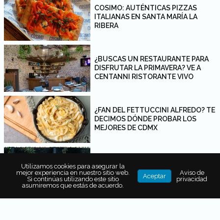
COSIMO: AUTÉNTICAS PIZZAS
ITALIANAS EN SANTA MARÍA LA
RIBERA
¿BUSCAS UN RESTAURANTE PARA
DISFRUTAR LA PRIMAVERA? VE A
CENTANNI RISTORANTE VIVO
¿FAN DEL FETTUCCINI ALFREDO? TE
DECIMOS DÓNDE PROBAR LOS
MEJORES DE CDMX
FIAMMA: UNA AUTÉNTICA
Utilizamos cookies para asegurar la
GRIGLIATA ITALIANA AL SUR DE
mejor experiencia en nuestro sitio web.
Aviso de
Aceptar
CIUDAD DE MÉXICO
Si continúas utilizando este sitio
privacidad
asumiremos que estás de acuerdo.
MAMMUT: LAS PIZZAS