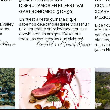
DISFRUTAMOS EN EL FESTIVAL
CON L
GASTRONÓMICO 5 DE 50
XCARE
MÉXIC
En nuestra fiesta culinaria sí que
a Valley
sabemos deleitar paladares y pasar un
Dicen qu
uetas
rato agradable entre invitados que se
ello, te
da
convirtieron en amigos. ¡Descubre
galería 
todas las experiencias que vivimos!
platill
l México
Por
Food and Travel México
marcaron
50 en Ho