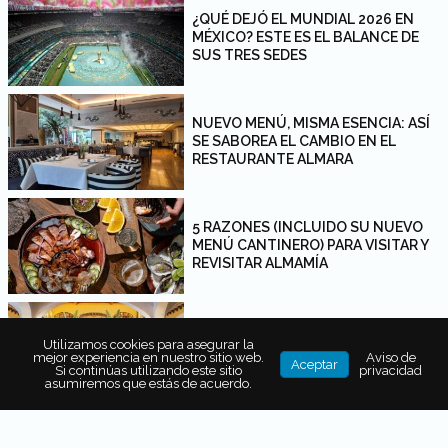
¿QUÉ DEJÓ EL MUNDIAL 2026 EN
MÉXICO? ESTE ES EL BALANCE DE
SUS TRES SEDES
NUEVO MENÚ, MISMA ESENCIA: ASÍ
SE SABOREA EL CAMBIO EN EL
RESTAURANTE ALMARA
5 RAZONES (INCLUIDO SU NUEVO
MENÚ CANTINERO) PARA VISITAR Y
REVISITAR ALMAMÍA
CHA CHA CHÁ SAN ÁNGEL: UN
Utilizamos cookies para asegurar la
RESTAURANTE PARA VIVIR EL
mejor experiencia en nuestro sitio web.
Aviso de
Aceptar
MÉXICO DE LAS HACIENDAS
Si continúas utilizando este sitio
privacidad
asumiremos que estás de acuerdo.
LOS 5 PLATILLOS DEL