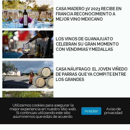
CASA MADERO 3V 2023 RECIBE EN
FRANCIA RECONOCIMIENTO A
MEJOR VINO MEXICANO
LOS VINOS DE GUANAJUATO
CELEBRAN SU GRAN MOMENTO
CON VENDIMIAS Y MEDALLAS
CASA NÁUFRAGO: EL JOVEN VIÑEDO
DE PARRAS QUE YA COMPITE ENTRE
LOS GRANDES
DE PARRAS A LOS CABOS: LOS
VINOS DE CASA MADERO EN ACRE
Utilizamos cookies para asegurar la
mejor experiencia en nuestro sitio web.
Aviso de
RESORT
Aceptar
Si continúas utilizando este sitio
privacidad
asumiremos que estás de acuerdo.
HISTORIAS DE LA HISTORIA: