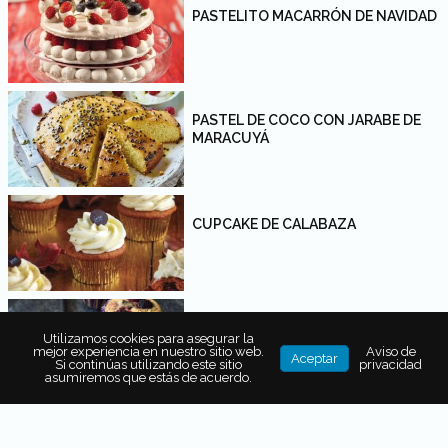
PASTELITO MACARRÓN DE NAVIDAD
PASTEL DE COCO CON JARABE DE
MARACUYÁ
CUPCAKE DE CALABAZA
MUFFINS DE ZARZAMORA
Utilizamos cookies para asegurar la
mejor experiencia en nuestro sitio web.
Aviso de
Aceptar
Si continúas utilizando este sitio
privacidad
asumiremos que estás de acuerdo.
POSTRES PARA CELEBRAR EL DÍA