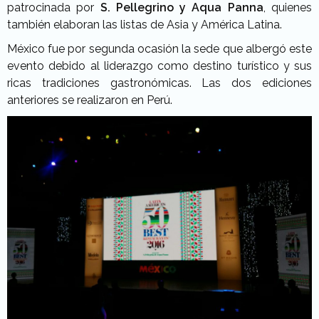
patrocinada por
S. Pellegrino y Aqua Panna
, quienes
también elaboran las listas de Asia y América Latina.
México fue por segunda ocasión la sede que albergó este
evento debido al liderazgo como destino turístico y sus
ricas tradiciones gastronómicas. Las dos ediciones
anteriores se realizaron en Perú.