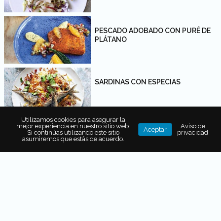
PESCADO ADOBADO CON PURÉ DE
PLÁTANO
SARDINAS CON ESPECIAS
Utilizamos cookies para asegurar la
mejor experiencia en nuestro sitio web.
Aviso de
Aceptar
Si continúas utilizando este sitio
privacidad
SALMORIGLIO SICILIANO
asumiremos que estás de acuerdo.
SARDINAS AL HORNO CON PIMIENTOS
SAVORO (PESCADO EN ESCABECHE)