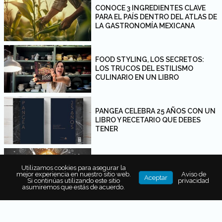
CONOCE 3 INGREDIENTES CLAVE
PARA EL PAÍS DENTRO DEL ATLAS DE
LA GASTRONOMÍA MEXICANA
FOOD STYLING, LOS SECRETOS:
LOS TRUCOS DEL ESTILISMO
CULINARIO EN UN LIBRO
PANGEA CELEBRA 25 AÑOS CON UN
LIBRO Y RECETARIO QUE DEBES
TENER
4 NUEVOS LIBROS DE
Utilizamos cookies para asegurar la
GASTRONOMÍA QUE TODO FOODIE
mejor experiencia en nuestro sitio web.
Aviso de
Aceptar
AMARÍA
Si continúas utilizando este sitio
privacidad
asumiremos que estás de acuerdo.
AMARANTO: UN LIBRO DE 45