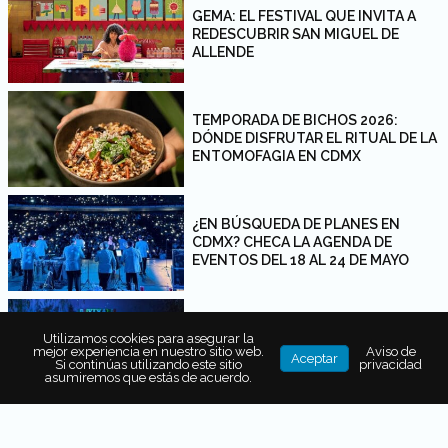
GEMA: EL FESTIVAL QUE INVITA A
REDESCUBRIR SAN MIGUEL DE
ALLENDE
TEMPORADA DE BICHOS 2026:
DÓNDE DISFRUTAR EL RITUAL DE LA
ENTOMOFAGIA EN CDMX
¿EN BÚSQUEDA DE PLANES EN
CDMX? CHECA LA AGENDA DE
EVENTOS DEL 18 AL 24 DE MAYO
QUÉ HACER EN MAYO EN CDMX:
Utilizamos cookies para asegurar la
EVENTOS IMPERDIBLES PARA LOS
mejor experiencia en nuestro sitio web.
Aviso de
Aceptar
PRIMEROS DÍAS DEL MES
Si continúas utilizando este sitio
privacidad
asumiremos que estás de acuerdo.
FUEGO FRENTE AL MAR: ASÍ FUE